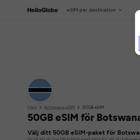
eSIM per destination
Hem
Botswana eSIM
50GB eSIM
50GB eSIM för Botswan
Välj ditt 50GB eSIM-paket för Botswa
Se till att du har tillräckligt med data för allt du behö