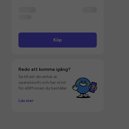
Köp
Redo att komma igång?
Se till att din enhet är
operatörsfri och har stöd
för eSIM innan du beställer.
Läs mer