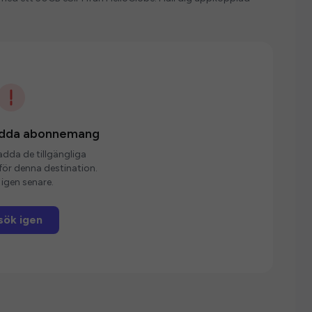
ladda abonnemang
ladda de tillgängliga
r denna destination.
igen senare.
sök igen