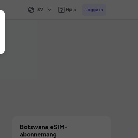
SV
Hjälp
Logga in
Botswana eSIM-
abonnemang