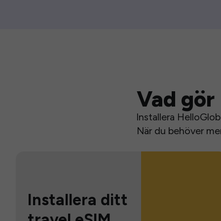
Vad gör 
Installera HelloGlo
När du behöver mer 
Installera ditt
travel eSIM