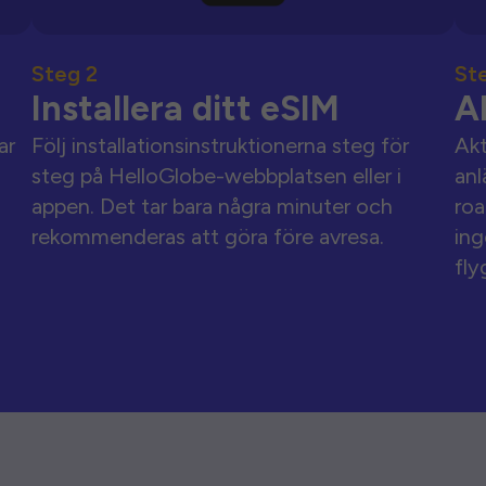
Steg 2
St
Installera ditt eSIM
A
ar
Följ installationsinstruktionerna steg för
Akt
steg på HelloGlobe-webbplatsen eller i
anl
appen. Det tar bara några minuter och
roa
rekommenderas att göra före avresa.
ing
fly