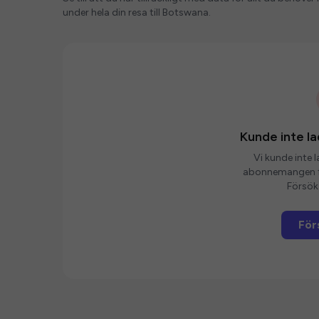
under hela din resa till Botswana.
Kunde inte 
Vi kunde inte 
abonnemangen fö
Försök 
För