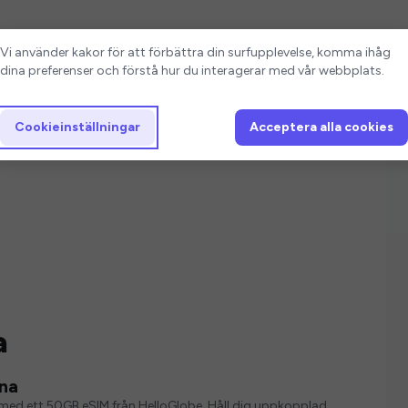
Cookieinställningar
Vi använder kakor för att förbättra din surfupplevelse, komma ihåg
dina preferenser och förstå hur du interagerar med vår webbplats.
Cookieinställningar
Acceptera alla cookies
a
na
ver med ett 50GB eSIM från HelloGlobe. Håll dig uppkopplad