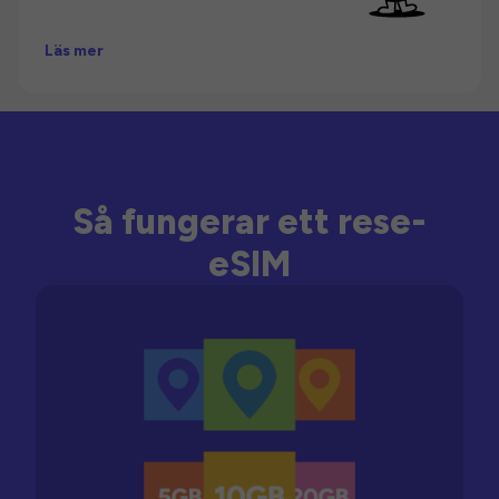
Läs mer
Så fungerar ett rese-
eSIM