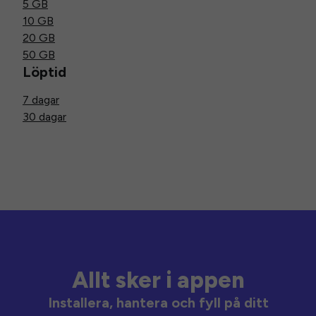
5 GB
10 GB
20 GB
50 GB
Löptid
7 dagar
30 dagar
Allt sker i appen
Installera, hantera och fyll på ditt