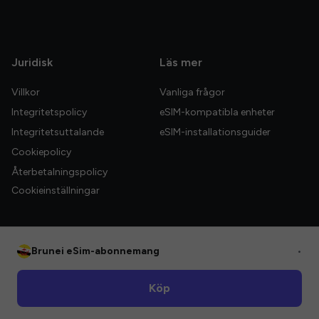
Juridisk
Läs mer
Villkor
Vanliga frågor
Integritetspolicy
eSIM-kompatibla enheter
Integritetsuttalande
eSIM-installationsguider
Cookiepolicy
Återbetalningspolicy
Cookieinställningar
Brunei eSim-abonnemang
•
© 2026 HelloGlobe Inc. Alla rättigheter förbehållna.
Köp