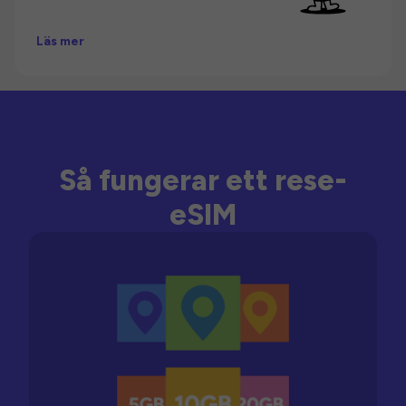
Läs mer
Så fungerar ett rese-
eSIM