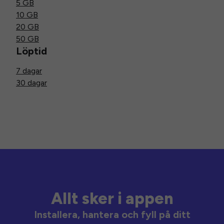
5 GB
10 GB
20 GB
50 GB
Löptid
7 dagar
30 dagar
Allt sker i appen
Installera, hantera och fyll på ditt