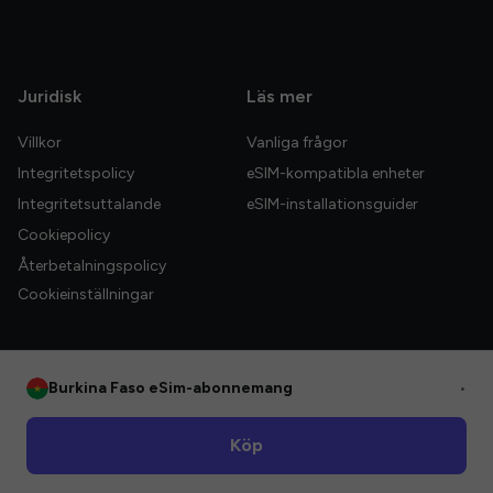
Juridisk
Läs mer
Villkor
Vanliga frågor
Integritetspolicy
eSIM-kompatibla enheter
Integritetsuttalande
eSIM-installationsguider
Cookiepolicy
Återbetalningspolicy
Cookieinställningar
Burkina Faso eSim-abonnemang
•
© 2026 HelloGlobe Inc. Alla rättigheter förbehållna.
Köp