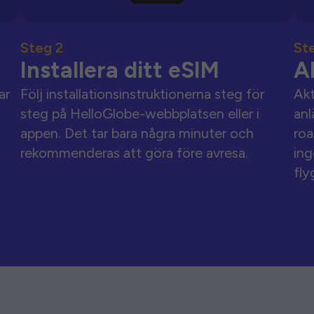
Steg 2
St
Installera ditt eSIM
A
ar
Följ installationsinstruktionerna steg för
Akt
steg på HelloGlobe-webbplatsen eller i
anl
appen. Det tar bara några minuter och
roa
rekommenderas att göra före avresa.
ing
fly