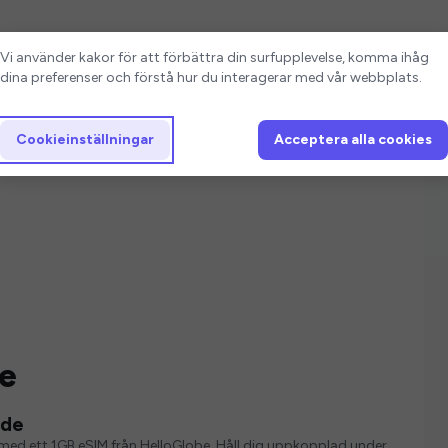
Cookieinställningar
Vi använder kakor för att förbättra din surfupplevelse, komma ihåg
dina preferenser och förstå hur du interagerar med vår webbplats.
Cookieinställningar
Acceptera alla cookies
de
rde
ver med ett 1GB eSIM från HelloGlobe. Håll dig uppkopplad under