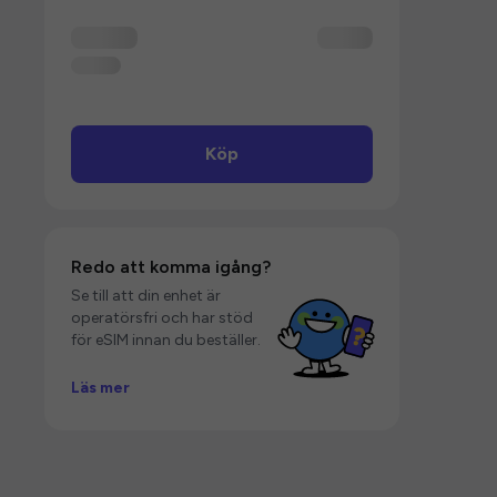
Köp
Redo att komma igång?
Se till att din enhet är
operatörsfri och har stöd
för eSIM innan du beställer.
Läs mer