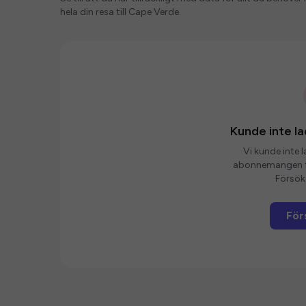
hela din resa till Cape Verde.
Kunde inte 
Vi kunde inte 
abonnemangen fö
Försök 
För