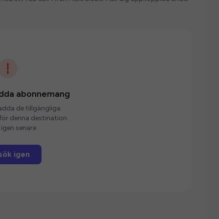
ladda abonnemang
ladda de tillgängliga
r denna destination.
igen senare.
sök igen