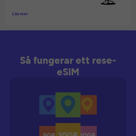
Läs mer
Så fungerar ett rese-
eSIM