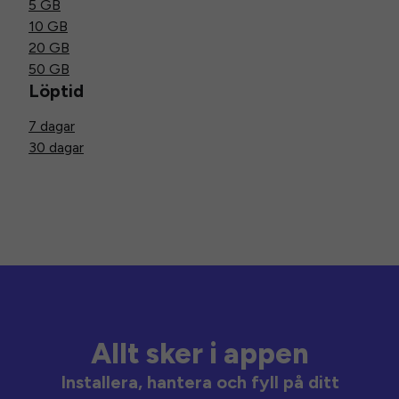
5 GB
10 GB
20 GB
50 GB
Löptid
7 dagar
30 dagar
Allt sker i appen
Installera, hantera och fyll på ditt