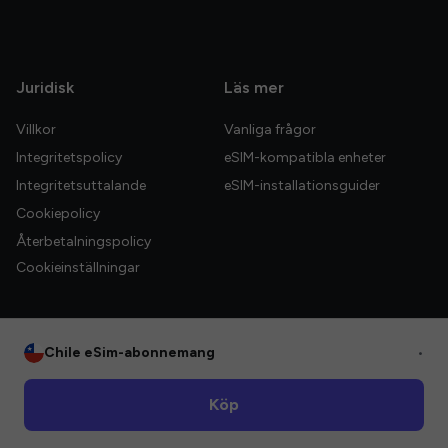
Juridisk
Läs mer
Villkor
Vanliga frågor
Integritetspolicy
eSIM-kompatibla enheter
Integritetsuttalande
eSIM-installationsguider
Cookiepolicy
Återbetalningspolicy
Cookieinställningar
Chile eSim-abonnemang
•
© 2026 HelloGlobe Inc. Alla rättigheter förbehållna.
Köp