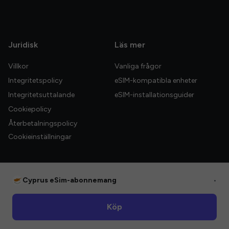
Juridisk
Läs mer
Villkor
Vanliga frågor
Integritetspolicy
eSIM-kompatibla enheter
Integritetsuttalande
eSIM-installationsguider
Cookiepolicy
Återbetalningspolicy
Cookieinställningar
Cyprus eSim-abonnemang
•
© 2026 HelloGlobe Inc. Alla rättigheter förbehållna.
Köp