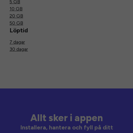
5 GB
10 GB
20 GB
50 GB
Löptid
7 dagar
30 dagar
Allt sker i appen
Installera, hantera och fyll på ditt