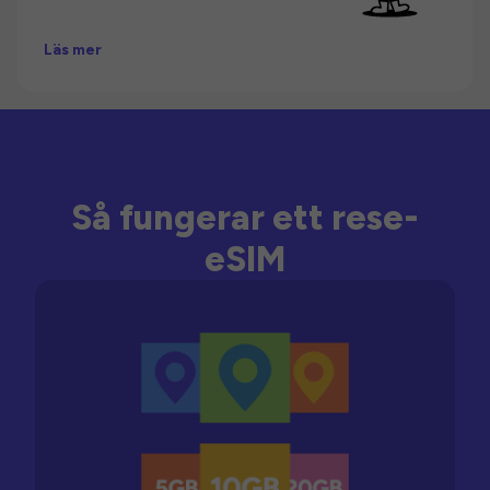
Läs mer
Så fungerar ett rese-
eSIM