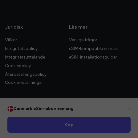
Juridisk
Läs mer
Villkor
Vanliga frågor
Integritetspolicy
eSIM-kompatibla enheter
Integritetsuttalande
eSIM-installationsguider
Cookiepolicy
Återbetalningspolicy
Cookieinställningar
Danmark eSim-abonnemang
•
© 2026 HelloGlobe Inc. Alla rättigheter förbehållna.
Köp