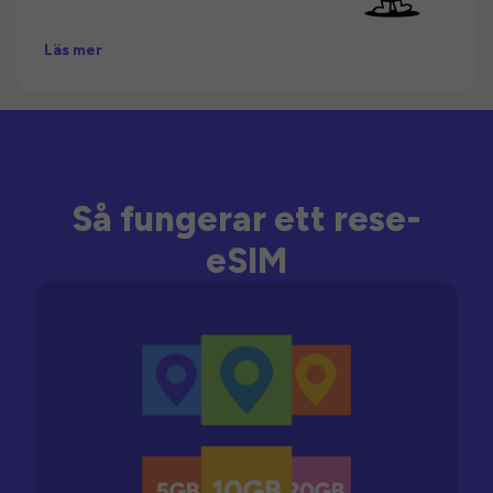
Läs mer
Så fungerar ett rese-
eSIM