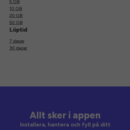
5 GB
10 GB
20 GB
50 GB
Löptid
7 dagar
30 dagar
Allt sker i appen
Installera, hantera och fyll på ditt