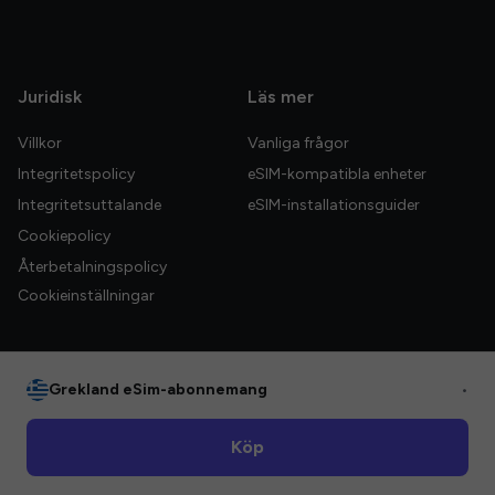
Juridisk
Läs mer
Villkor
Vanliga frågor
Integritetspolicy
eSIM-kompatibla enheter
Integritetsuttalande
eSIM-installationsguider
Cookiepolicy
Återbetalningspolicy
Cookieinställningar
Grekland eSim-abonnemang
•
© 2026 HelloGlobe Inc. Alla rättigheter förbehållna.
Köp