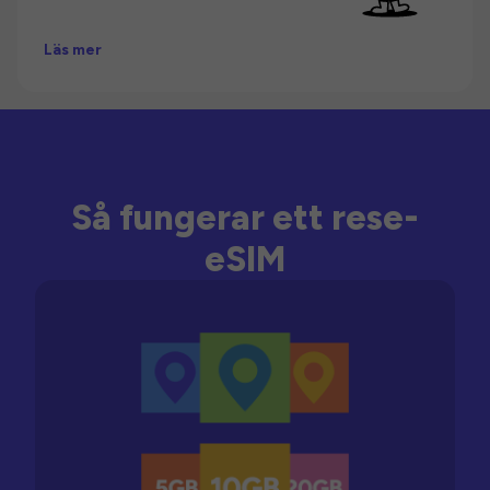
Läs mer
Så fungerar ett rese-
eSIM