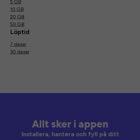
5 GB
10 GB
20 GB
50 GB
Löptid
7 dagar
30 dagar
Allt sker i appen
Installera, hantera och fyll på ditt