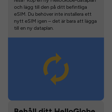
resa? Köp en ny HelloGlobe-dataplan
och lägg till den på ditt befintliga
eSIM. Du behöver inte installera ett
nytt eSIM igen – det är bara att lägga
till en ny dataplan.
Behåll ditt HelloGlobe