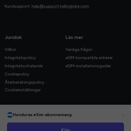
Kundsupport:
help@support.helloglobe.com
Juridisk
Läs mer
Villkor
Vanliga frågor
Integritetspolicy
eSIM-kompatibla enheter
Integritetsuttalande
eSIM-installationsguider
Cookiepolicy
Återbetalningspolicy
Cookieinställningar
Honduras eSim-abonnemang
•
© 2026 HelloGlobe Inc. Alla rättigheter förbehållna.
Köp