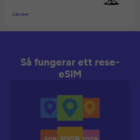
Läs mer
Så fungerar ett rese-
eSIM