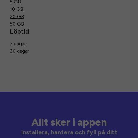
5 GB
10 GB
20 GB
50 GB
Löptid
7 dagar
30 dagar
Allt sker i appen
Installera, hantera och fyll på ditt