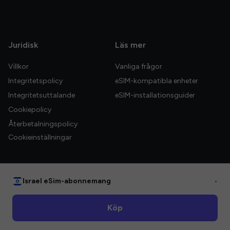
Juridisk
Läs mer
Villkor
Vanliga frågor
Integritetspolicy
eSIM-kompatibla enheter
Integritetsuttalande
eSIM-installationsguider
Cookiepolicy
Återbetalningspolicy
Cookieinställningar
Israel eSim-abonnemang
•
© 2026 HelloGlobe Inc. Alla rättigheter förbehållna.
Köp