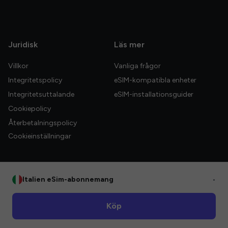
Juridisk
Läs mer
Villkor
Vanliga frågor
Integritetspolicy
eSIM-kompatibla enheter
Integritetsuttalande
eSIM-installationsguider
Cookiepolicy
Återbetalningspolicy
Cookieinställningar
Italien eSim-abonnemang
•
© 2026 HelloGlobe Inc. Alla rättigheter förbehållna.
Köp