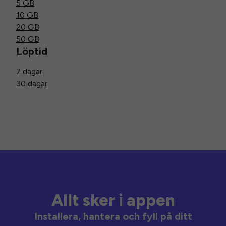
5 GB
10 GB
20 GB
50 GB
Löptid
7 dagar
30 dagar
Allt sker i appen
Installera, hantera och fyll på ditt