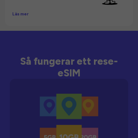
Läs mer
Så fungerar ett rese-
eSIM