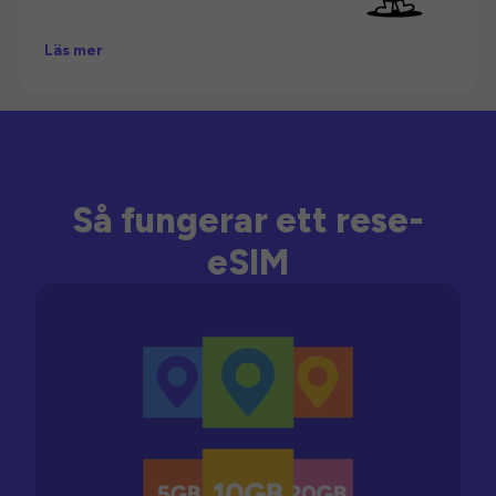
Läs mer
Så fungerar ett rese-
eSIM