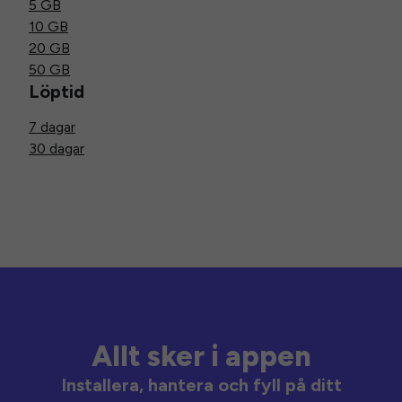
5 GB
10 GB
20 GB
50 GB
Löptid
7 dagar
30 dagar
Allt sker i appen
Installera, hantera och fyll på ditt