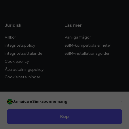
Juridisk
Läs mer
Villkor
Vanliga frågor
Integritetspolicy
eSIM-kompatibla enheter
Integritetsuttalande
eSIM-installationsguider
Cookiepolicy
Återbetalningspolicy
Cookieinställningar
Jamaica eSim-abonnemang
•
© 2026 HelloGlobe Inc. Alla rättigheter förbehållna.
Köp