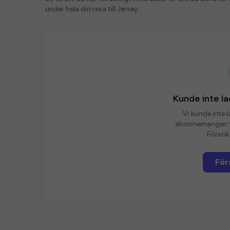
under hela din resa till Jersey.
Kunde inte 
Vi kunde inte 
abonnemangen fö
Försök 
För