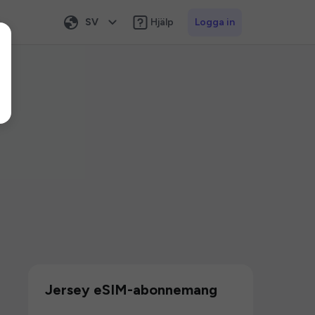
SV
Hjälp
Logga in
Jersey eSIM-abonnemang