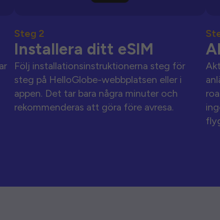
Steg 2
St
Installera ditt eSIM
A
ar
Följ installationsinstruktionerna steg för
Akt
steg på HelloGlobe-webbplatsen eller i
anl
appen. Det tar bara några minuter och
roa
rekommenderas att göra före avresa.
ing
fly