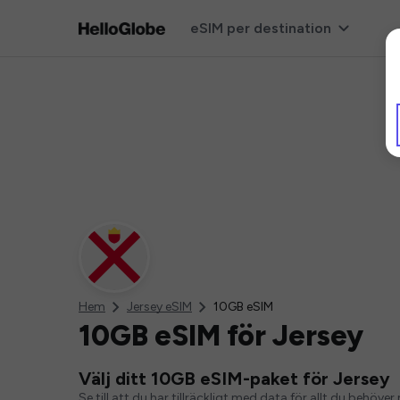
eSIM per destination
Hem
Jersey eSIM
10GB eSIM
10GB eSIM för Jersey
Välj ditt 10GB eSIM-paket för Jersey
Se till att du har tillräckligt med data för allt du behö