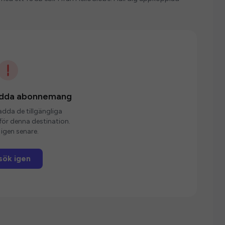
ladda abonnemang
ladda de tillgängliga
r denna destination.
igen senare.
sök igen