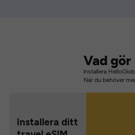
Vad gör 
Installera HelloGlo
När du behöver mer 
Installera ditt
travel eSIM