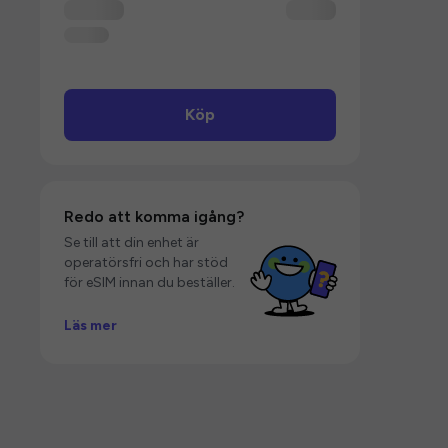
Köp
Redo att komma igång?
Se till att din enhet är
operatörsfri och har stöd
för eSIM innan du beställer.
Läs mer