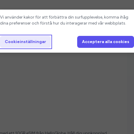
Cookieinställningar
Vi använder kakor för att förbättra din surfupplevelse, komma ihåg
dina preferenser och förstå hur du interagerar med vår webbplats.
Cookieinställningar
Acceptera alla cookies
ver med ett 10GB eSIM från HelloGlobe. Håll dig uppkopplad