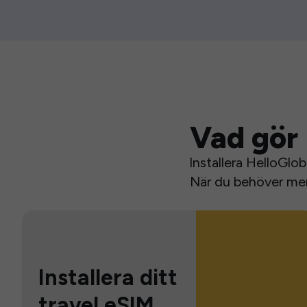
Vad gör 
Installera HelloGlo
När du behöver mer 
Installera ditt
travel eSIM