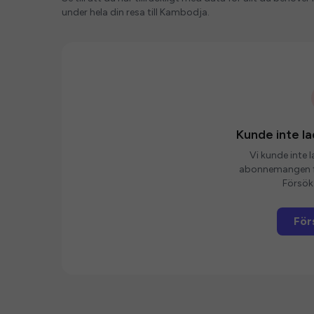
under hela din resa till Kambodja.
Kunde inte 
Vi kunde inte 
abonnemangen fö
Försök 
För