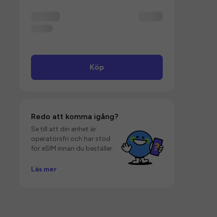
Köp
Redo att komma igång?
Se till att din enhet är
operatörsfri och har stöd
för eSIM innan du beställer.
Läs mer