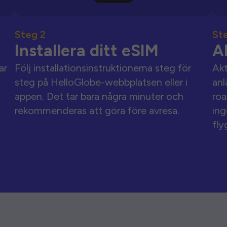
Steg 2
St
Installera ditt eSIM
A
ar
Följ installationsinstruktionerna steg för
Akt
steg på HelloGlobe-webbplatsen eller i
anl
appen. Det tar bara några minuter och
roa
rekommenderas att göra före avresa.
ing
fly