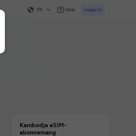
SV
Hjälp
Logga in
Kambodja eSIM-
abonnemang