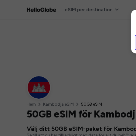
eSIM per destination
Hem
Kambodja eSIM
50GB eSIM
50GB eSIM för Kambodj
Välj ditt 50GB eSIM-paket för Kambo
Se till att du har tillräckligt med data för allt du behö