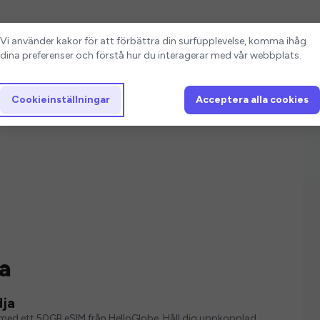
Cookieinställningar
Vi använder kakor för att förbättra din surfupplevelse, komma ihåg
dina preferenser och förstå hur du interagerar med vår webbplats.
Cookieinställningar
Acceptera alla cookies
a
dja
ver med ett 50GB eSIM från HelloGlobe. Håll dig uppkopplad