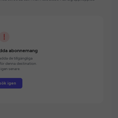
ladda abonnemang
ladda de tillgängliga
r denna destination.
igen senare.
sök igen