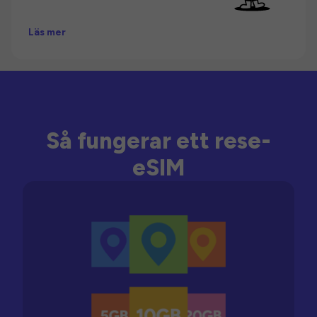
Läs mer
Så fungerar ett rese-
eSIM