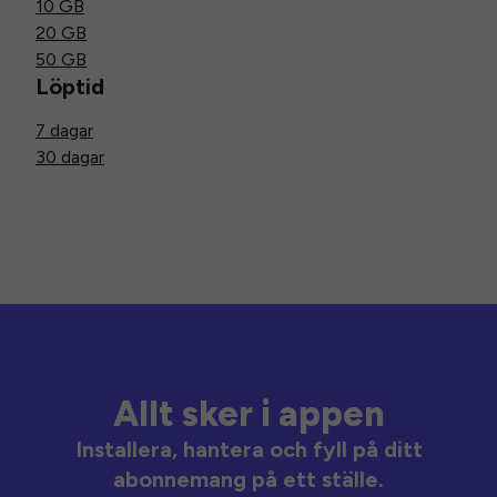
10 GB
20 GB
50 GB
Löptid
7 dagar
30 dagar
Allt sker i appen
Installera, hantera och fyll på ditt
abonnemang på ett ställe.