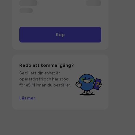
Köp
Redo att komma igång?
Se till att din enhet är
operatörsfri och har stöd
för eSIM innan du beställer.
Läs mer