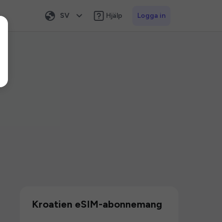
SV
Hjälp
Logga in
Kroatien eSIM-abonnemang