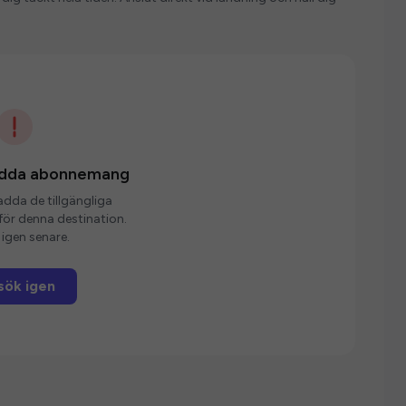
ladda abonnemang
ladda de tillgängliga
r denna destination.
igen senare.
sök igen