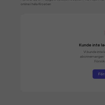
online i hela Kroatien.
Kunde inte 
Vi kunde inte 
abonnemangen fö
Försök 
För