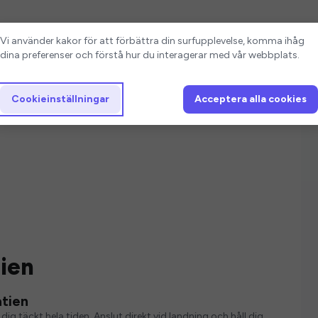
Cookieinställningar
Vi använder kakor för att förbättra din surfupplevelse, komma ihåg
dina preferenser och förstå hur du interagerar med vår webbplats.
Cookieinställningar
Acceptera alla cookies
tien
atien
dig täckt hela tiden. Anslut direkt vid landning och håll dig