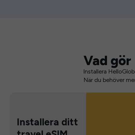
Vad gör 
Installera HelloGlo
När du behöver mer 
Installera ditt
travel eSIM