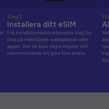
Steg 2
St
Installera ditt eSIM
A
ar
Följ installationsinstruktionerna steg för
Akt
steg på HelloGlobe-webbplatsen eller i
anl
appen. Det tar bara några minuter och
roa
rekommenderas att göra före avresa.
ing
fly