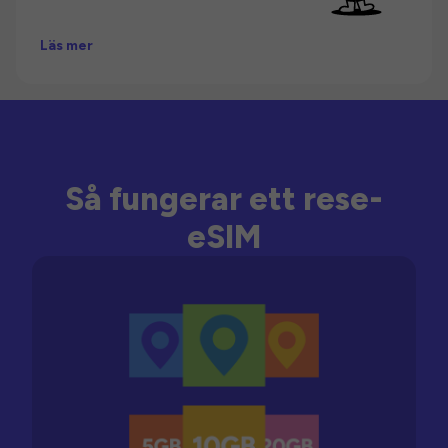
Läs mer
Så fungerar ett rese-
eSIM