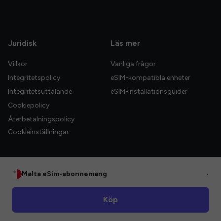
Juridisk
Läs mer
Villkor
Vanliga frågor
Integritetspolicy
eSIM-kompatibla enheter
Integritetsuttalande
eSIM-installationsguider
Cookiepolicy
Återbetalningspolicy
Cookieinställningar
Malta eSim-abonnemang
•
© 2026 HelloGlobe Inc. Alla rättigheter förbehållna.
Köp