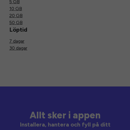
5 GB
10 GB
20 GB
50 GB
Löptid
7 dagar
30 dagar
Allt sker i appen
Installera, hantera och fyll på ditt