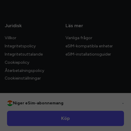
Juridisk
Läs mer
Villkor
Vanliga frågor
Integritetspolicy
eSIM-kompatibla enheter
Integritetsuttalande
eSIM-installationsguider
Cookiepolicy
Återbetalningspolicy
Cookieinställningar
Niger eSim-abonnemang
•
© 2026 HelloGlobe Inc. Alla rättigheter förbehållna.
Köp