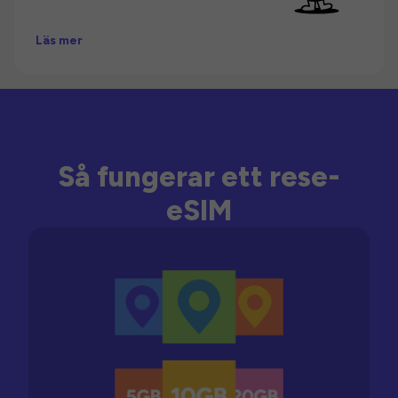
Läs mer
Så fungerar ett rese-
eSIM