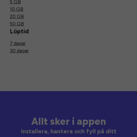
5 GB
10 GB
20 GB
50 GB
Löptid
7 dagar
30 dagar
Allt sker i appen
Installera, hantera och fyll på ditt