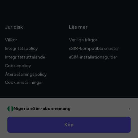
Juridisk
Läs mer
Villkor
Vanliga frågor
Integritetspolicy
eSIM-kompatibla enheter
Integritetsuttalande
eSIM-installationsguider
Cookiepolicy
Återbetalningspolicy
Cookieinställningar
Nigeria eSim-abonnemang
•
© 2026 HelloGlobe Inc. Alla rättigheter förbehållna.
Köp