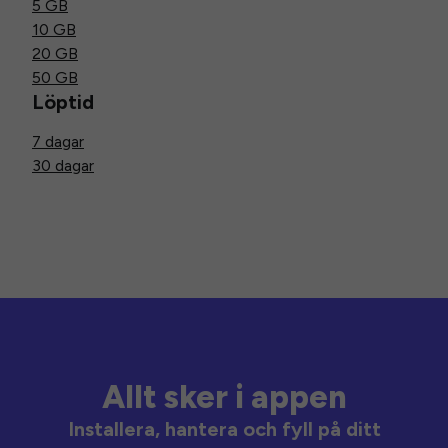
5 GB
10 GB
20 GB
50 GB
Löptid
7 dagar
30 dagar
Allt sker i appen
Installera, hantera och fyll på ditt