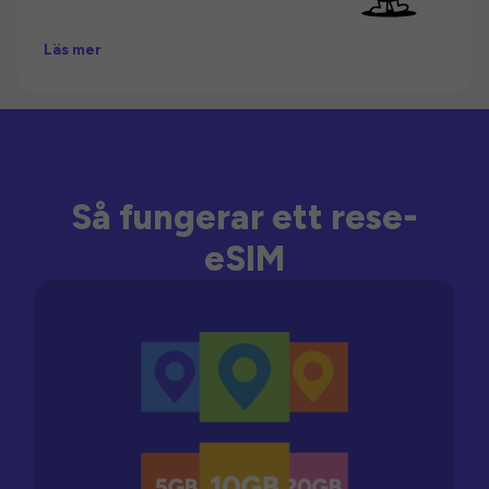
Läs mer
Så fungerar ett rese-
eSIM