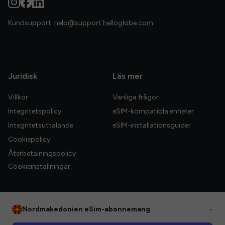
Kundsupport:
help@support.helloglobe.com
Juridisk
Läs mer
Villkor
Vanliga frågor
Integritetspolicy
eSIM-kompatibla enheter
Integritetsuttalande
eSIM-installationsguider
Cookiepolicy
Återbetalningspolicy
Cookieinställningar
Nordmakedonien eSim-abonnemang
•
© 2026 HelloGlobe Inc. Alla rättigheter förbehållna.