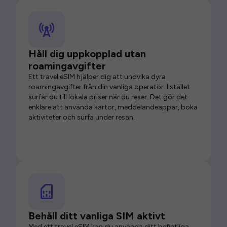
Håll dig uppkopplad utan
roamingavgifter
Ett travel eSIM hjälper dig att undvika dyra
roamingavgifter från din vanliga operatör. I stället
surfar du till lokala priser när du reser. Det gör det
enklare att använda kartor, meddelandeappar, boka
aktiviteter och surfa under resan.
Behåll ditt vanliga SIM aktivt
Med ett travel eSIM kan du använda ditt befintliga