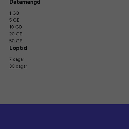
Datamängd
1 GB
5 GB
10 GB
20 GB
50 GB
Löptid
7 dagar
30 dagar