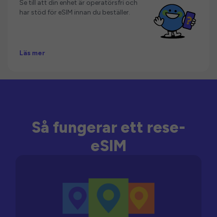
Se till att din enhet är operatörsfri och
har stöd för eSIM innan du beställer.
Läs mer
Så fungerar ett rese-
eSIM