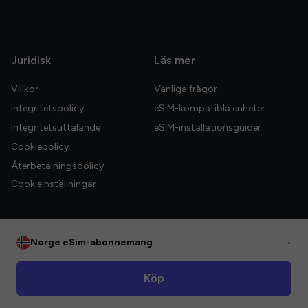
Juridisk
Läs mer
Villkor
Vanliga frågor
Integritetspolicy
eSIM-kompatibla enheter
Integritetsuttalande
eSIM-installationsguider
Cookiepolicy
Återbetalningspolicy
Cookieinställningar
Norge eSim-abonnemang
•
© 2026 HelloGlobe Inc. Alla rättigheter förbehållna.
Köp