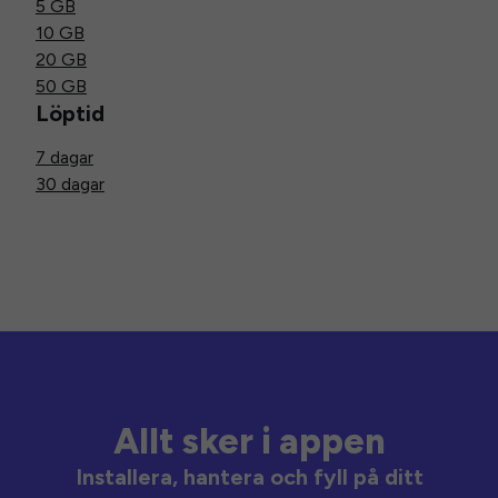
5 GB
10 GB
20 GB
50 GB
Löptid
7 dagar
30 dagar
Allt sker i appen
Installera, hantera och fyll på ditt