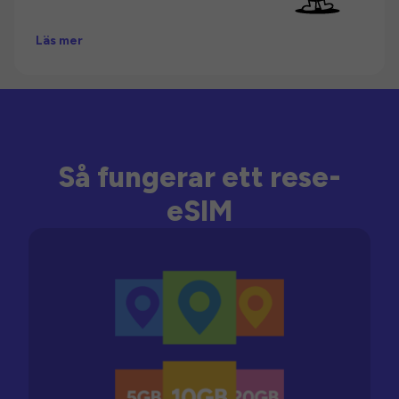
Läs mer
Så fungerar ett rese-
eSIM