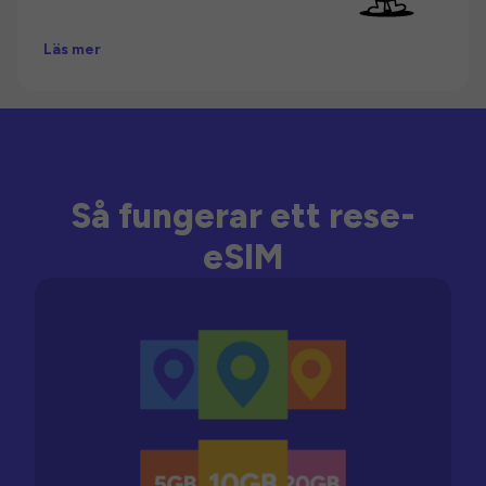
Läs mer
Så fungerar ett rese-
eSIM