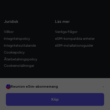
Juridisk
Läs mer
Villkor
Vanliga frågor
Integritetspolicy
eSIM-kompatibla enheter
Integritetsuttalande
eSIM-installationsguider
Cookiepolicy
Återbetalningspolicy
Cookieinställningar
Reunion eSim-abonnemang
•
© 2026 HelloGlobe Inc. Alla rättigheter förbehållna.
Köp