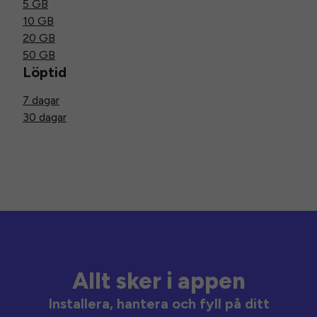
5 GB
10 GB
20 GB
50 GB
Löptid
7 dagar
30 dagar
Allt sker i appen
Installera, hantera och fyll på ditt