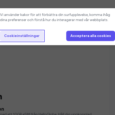
Cookieinställningar
Vi använder kakor för att förbättra din surfupplevelse, komma ihåg
dina preferenser och förstå hur du interagerar med vår webbplats.
Cookieinställningar
Acceptera alla cookies
n
en
ver med ett 10GB eSIM från HelloGlobe. Håll dig uppkopplad