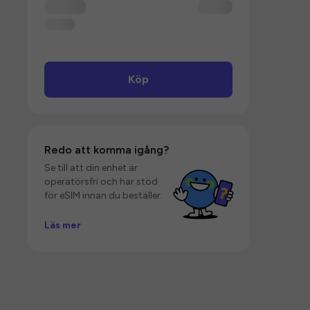
Köp
Redo att komma igång?
Se till att din enhet är
operatörsfri och har stöd
för eSIM innan du beställer.
Läs mer