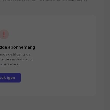
ladda abonnemang
ladda de tillgängliga
r denna destination.
igen senare.
sök igen