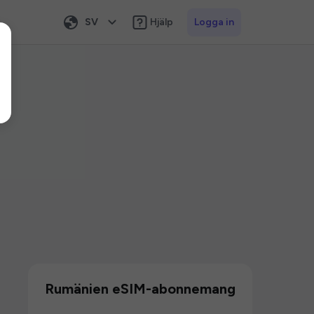
SV
Hjälp
Logga in
Rumänien eSIM-abonnemang