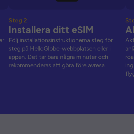
Steg 2
St
Installera ditt eSIM
A
ar
Följ installationsinstruktionerna steg för
Akt
steg på HelloGlobe-webbplatsen eller i
anl
appen. Det tar bara några minuter och
roa
rekommenderas att göra före avresa.
ing
fly