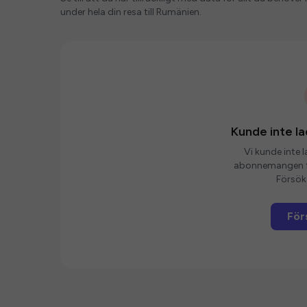
under hela din resa till Rumänien.
Kunde inte 
Vi kunde inte 
abonnemangen fö
Försök 
För