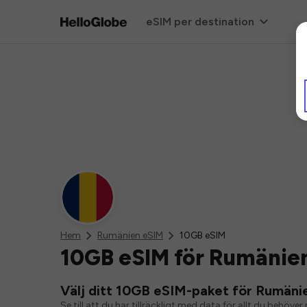
eSIM per destination
Hem
Rumänien eSIM
10GB eSIM
10GB eSIM för Rumänie
Välj ditt 10GB eSIM-paket för Rumäni
Se till att du har tillräckligt med data för allt du behö