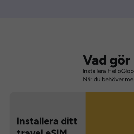
Vad gör 
Installera HelloGlo
När du behöver mer 
Installera ditt
travel eSIM