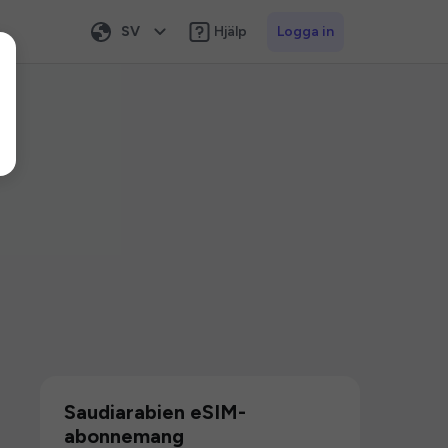
SV
Hjälp
Logga in
Saudiarabien eSIM-
abonnemang