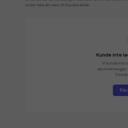
under hela din resa till Saudiarabien.
Kunde inte 
Vi kunde inte 
abonnemangen fö
Försök 
För