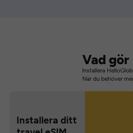
Vad gör 
Installera HelloGlo
När du behöver mer 
Installera ditt
travel eSIM