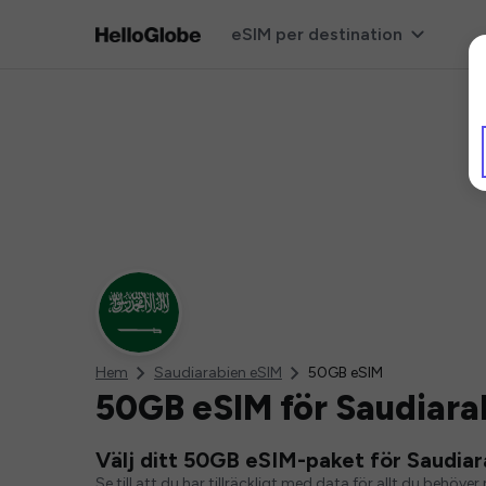
eSIM per destination
Hem
Saudiarabien eSIM
50GB eSIM
50GB eSIM för Saudiara
Välj ditt 50GB eSIM-paket för Saudiar
Se till att du har tillräckligt med data för allt du behö