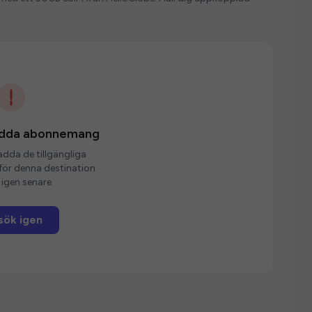
ladda abonnemang
ladda de tillgängliga
r denna destination.
igen senare.
sök igen