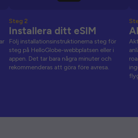
Steg 2
St
Installera ditt eSIM
A
ar
Följ installationsinstruktionerna steg för
Akt
steg på HelloGlobe-webbplatsen eller i
anl
appen. Det tar bara några minuter och
roa
rekommenderas att göra före avresa.
ing
fly