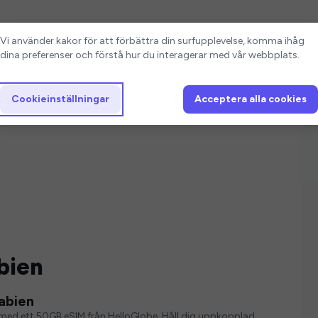
Cookieinställningar
Vi använder kakor för att förbättra din surfupplevelse, komma ihåg
dina preferenser och förstå hur du interagerar med vår webbplats.
Cookieinställningar
Acceptera alla cookies
bien
abien
ver med ett 50GB eSIM från HelloGlobe. Håll dig uppkopplad