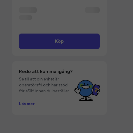
Köp
Redo att komma igång?
Se till att din enhet är
operatörsfri och har stöd
för eSIM innan du beställer.
Läs mer