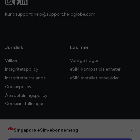
Kundsupport:
help@support.helloglobe.com
Juridisk
Läs mer
Villkor
Vanliga frågor
Integritetspolicy
eSIM-kompatibla enheter
Integritetsuttalande
eSIM-installationsguider
Cookiepolicy
Återbetalningspolicy
Cookieinställningar
Singapore eSim-abonnemang
•
© 2026 HelloGlobe Inc. Alla rättigheter förbehållna.