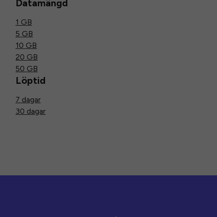
Datamängd
1 GB
5 GB
10 GB
20 GB
50 GB
Löptid
7 dagar
30 dagar