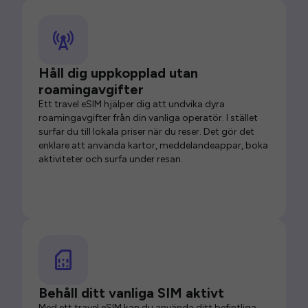
Håll dig uppkopplad utan
roamingavgifter
Ett travel eSIM hjälper dig att undvika dyra
roamingavgifter från din vanliga operatör. I stället
surfar du till lokala priser när du reser. Det gör det
enklare att använda kartor, meddelandeappar, boka
aktiviteter och surfa under resan.
Behåll ditt vanliga SIM aktivt
Med ett travel eSIM kan du använda ditt befintliga