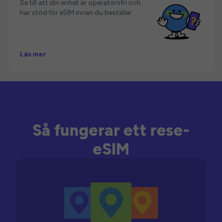
Se till att din enhet är operatörsfri och
har stöd för eSIM innan du beställer.
Läs mer
Så fungerar ett rese-
eSIM