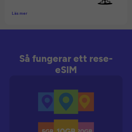
Läs mer
Så fungerar ett rese-
eSIM