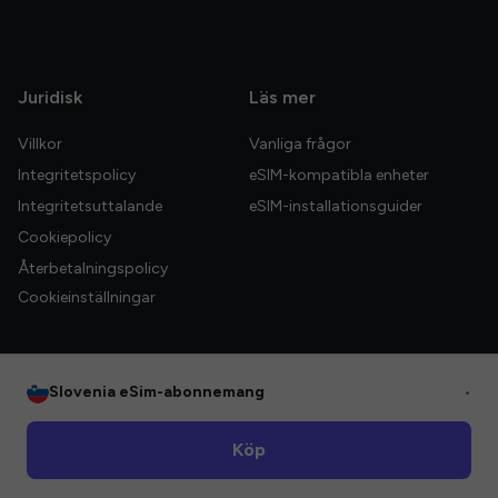
Juridisk
Läs mer
Villkor
Vanliga frågor
Integritetspolicy
eSIM-kompatibla enheter
Integritetsuttalande
eSIM-installationsguider
Cookiepolicy
Återbetalningspolicy
Cookieinställningar
Slovenia eSim-abonnemang
•
© 2026 HelloGlobe Inc. Alla rättigheter förbehållna.
Köp