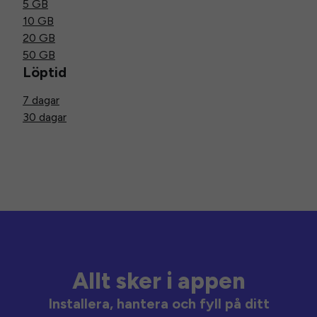
5 GB
10 GB
20 GB
50 GB
Löptid
7 dagar
30 dagar
Allt sker i appen
Installera, hantera och fyll på ditt