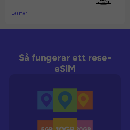
Läs mer
Så fungerar ett rese-
eSIM