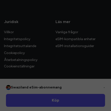
Juridisk
Läs mer
Villkor
Vanliga frågor
Integritetspolicy
eSIM-kompatibla enheter
Integritetsuttalande
eSIM-installationsguider
Cookiepolicy
Återbetalningspolicy
Cookieinställningar
Swaziland eSim-abonnemang
•
© 2026 HelloGlobe Inc. Alla rättigheter förbehållna.
Köp