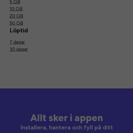
5 GB
10 GB
20 GB
50 GB
Löptid
7 dagar
30 dagar
Allt sker i appen
Installera, hantera och fyll på ditt