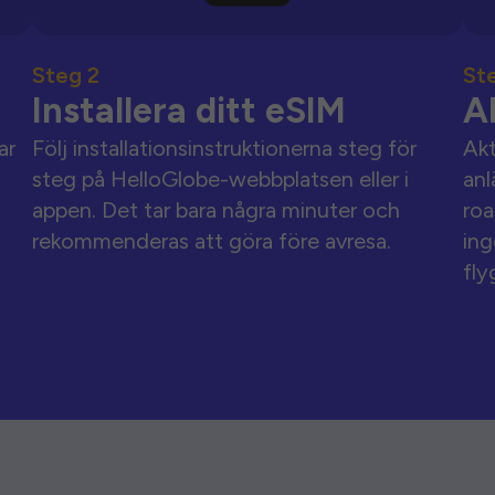
Steg 2
St
Installera ditt eSIM
A
ar
Följ installationsinstruktionerna steg för
Akt
steg på HelloGlobe-webbplatsen eller i
anl
appen. Det tar bara några minuter och
roa
rekommenderas att göra före avresa.
ing
fly