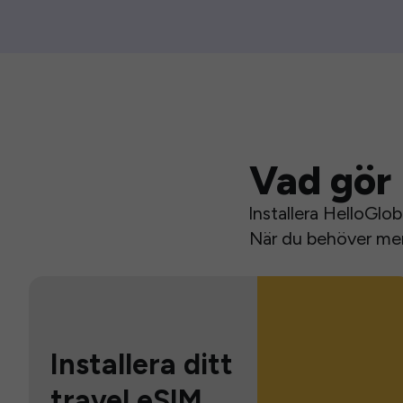
Vad gör 
Installera HelloGlo
När du behöver mer 
Installera ditt
travel eSIM