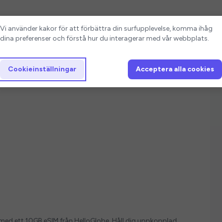
Cookieinställningar
Vi använder kakor för att förbättra din surfupplevelse, komma ihåg
dina preferenser och förstå hur du interagerar med vår webbplats.
Cookieinställningar
Acceptera alla cookies
ver med ett 10GB eSIM från HelloGlobe. Håll dig uppkopplad