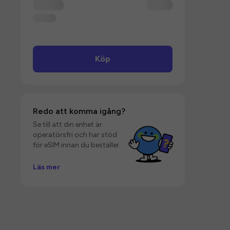
Köp
Redo att komma igång?
Se till att din enhet är
operatörsfri och har stöd
för eSIM innan du beställer.
Läs mer