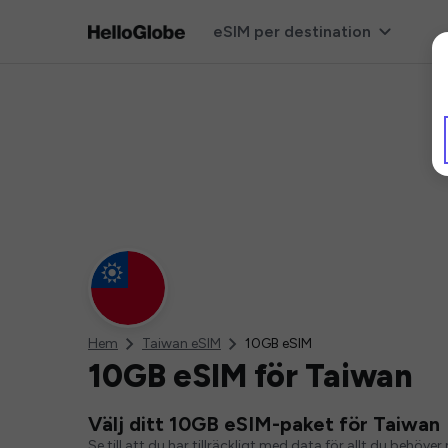
eSIM per destination
Hem
Taiwan eSIM
10GB eSIM
10GB eSIM för Taiwan
Välj ditt 10GB eSIM-paket för Taiwan
Se till att du har tillräckligt med data för allt du behö