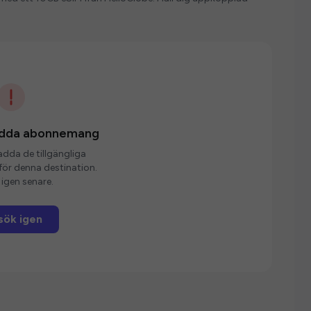
ladda abonnemang
ladda de tillgängliga
r denna destination.
igen senare.
sök igen