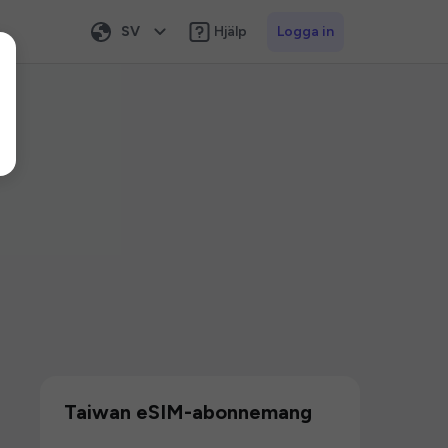
SV
Hjälp
Logga in
Taiwan eSIM-abonnemang