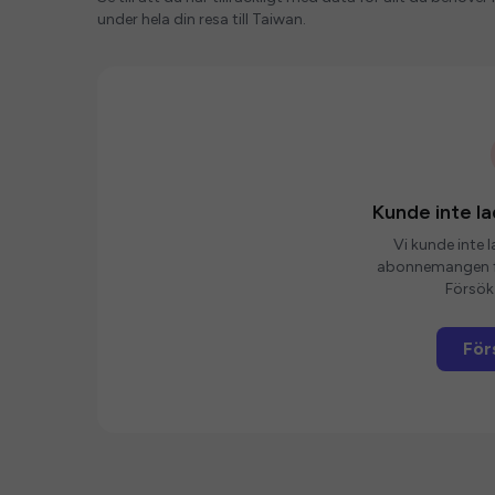
under hela din resa till Taiwan.
Kunde inte 
Vi kunde inte 
abonnemangen fö
Försök 
För