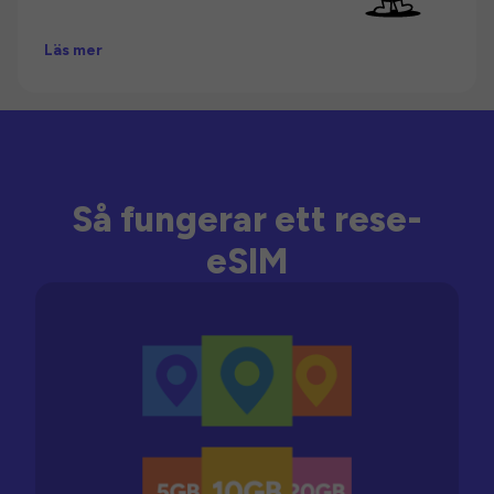
Läs mer
Så fungerar ett rese-
eSIM