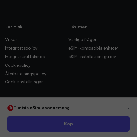
Juridisk
Läs mer
Villkor
Vanliga frågor
Integritetspolicy
eSIM-kompatibla enheter
Integritetsuttalande
eSIM-installationsguider
Cookiepolicy
Återbetalningspolicy
Cookieinställningar
Tunisia eSim-abonnemang
•
© 2026 HelloGlobe Inc. Alla rättigheter förbehållna.
Köp