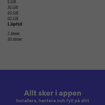
5 GB
10 GB
20 GB
50 GB
Löptid
7 dagar
30 dagar
Allt sker i appen
Installera, hantera och fyll på ditt