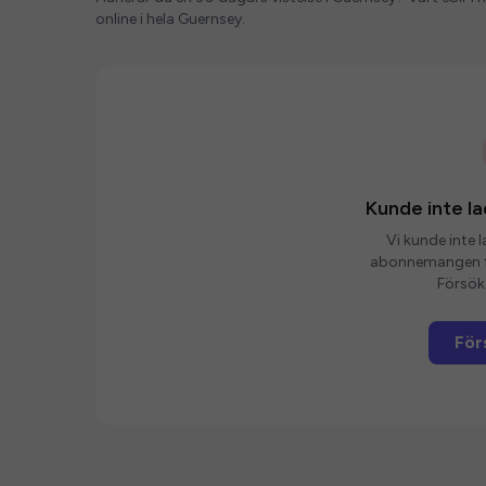
online i hela Guernsey.
Kunde inte 
Vi kunde inte 
abonnemangen fö
Försök 
För