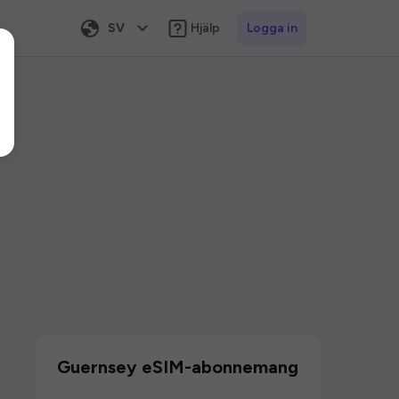
SV
Hjälp
Logga in
Guernsey eSIM-abonnemang