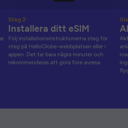
Steg 2
St
Installera ditt eSIM
A
ar
Följ installationsinstruktionerna steg för
Akt
steg på HelloGlobe-webbplatsen eller i
anl
appen. Det tar bara några minuter och
roa
rekommenderas att göra före avresa.
ing
fly