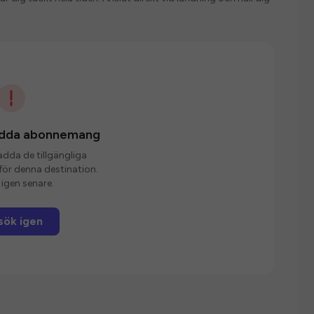
ladda abonnemang
ladda de tillgängliga
r denna destination.
igen senare.
sök igen