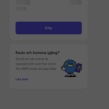
Köp
Redo att komma igång?
Se till att din enhet är
operatörsfri och har stöd
för eSIM innan du beställer.
Läs mer