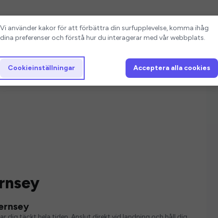
Cookieinställningar
Vi använder kakor för att förbättra din surfupplevelse, komma ihåg
dina preferenser och förstå hur du interagerar med vår webbplats.
Cookieinställningar
Acceptera alla cookies
rnsey
uernsey
r dig täckt hela tiden. Anslut direkt vid landning och håll dig