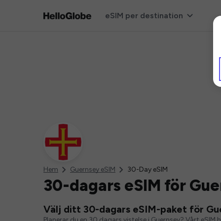
eSIM per destination
Hem
Guernsey eSIM
30-Day eSIM
30-dagars eSIM för Gue
Välj ditt 30-dagars eSIM-paket för G
Planerar du en 30 dagars vistelse i Guernsey? Vårt eSIM ha