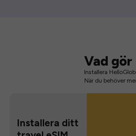
Vad gör 
Installera HelloGlo
När du behöver mer 
Installera ditt
travel eSIM