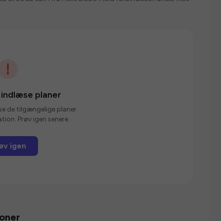
 indlæse planer
se de tilgængelige planer
tion. Prøv igen senere.
øv igen
ioner