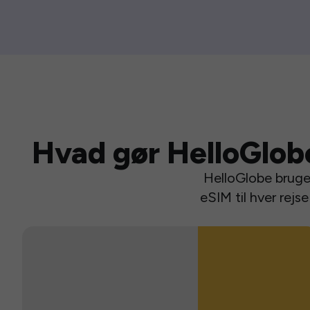
Hvad gør HelloGlob
HelloGlobe bruger
eSIM til hver rej