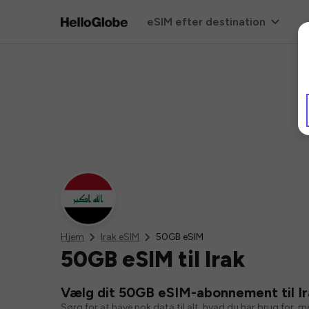
eSIM efter destination
Hjem
Irak eSIM
50GB eSIM
50GB eSIM til Irak
Vælg dit 50GB eSIM-abonnement til Ir
Sørg for at have nok data til alt, hvad du har brug for, 