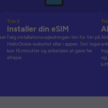
Trin 2
Tri
Installer din eSIM
A
ser
Følg installationsvejledningen trin for trin på
Akt
HelloGlobe-websitet eller i appen. Det tager
an
kun få minutter og anbefales at gøre før
Ing
afrejse.
og 
luf