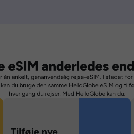
e eSIM anderledes end
 én enkelt, genanvendelig rejse-eSIM. I stedet for a
se kan du bruge den samme HelloGlobe eSIM og tilfø
hver gang du rejser. Med HelloGlobe kan du:
Tilføje nye