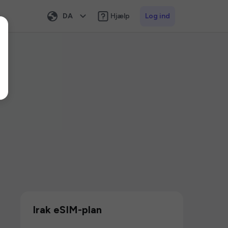
DA
Hjælp
Log ind
Irak eSIM-plan