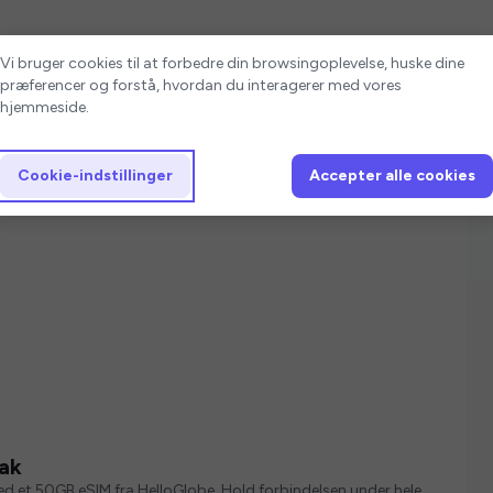
Cookie-indstillinger
Vi bruger cookies til at forbedre din browsingoplevelse, huske dine
præferencer og forstå, hvordan du interagerer med vores
hjemmeside.
Cookie-indstillinger
Accepter alle cookies
ak
med et 50GB eSIM fra HelloGlobe. Hold forbindelsen under hele