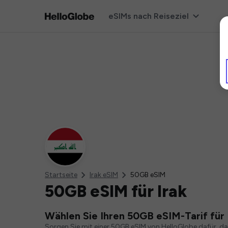
eSIMs nach Reiseziel
Startseite
Irak eSIM
50GB eSIM
50GB eSIM für Irak
Wählen Sie Ihren 50GB eSIM-Tarif für 
Sorgen Sie mit einer 50GB eSIM von HelloGlobe dafür, d