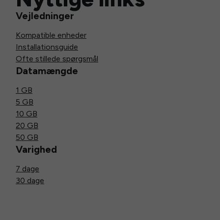
Vejledninger
Kompatible enheder
Installationsguide
Ofte stillede spørgsmål
Datamængde
1 GB
5 GB
10 GB
20 GB
50 GB
Varighed
7 dage
30 dage