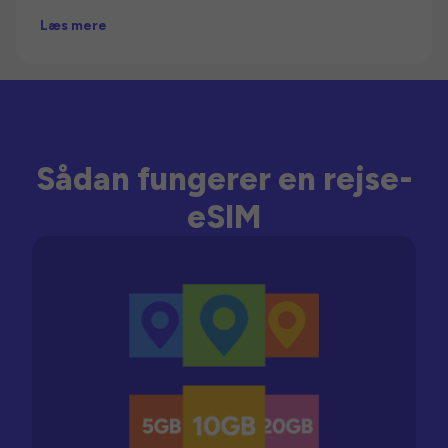
Læs mere
Sådan fungerer en rejse-
eSIM