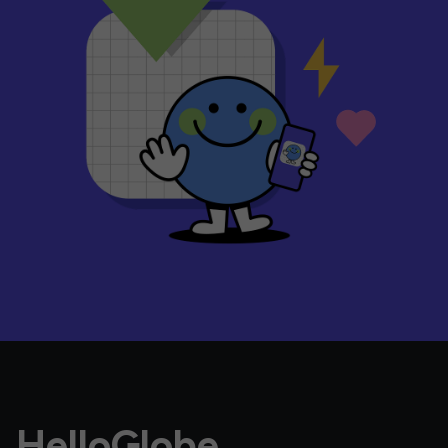
HelloGlobe