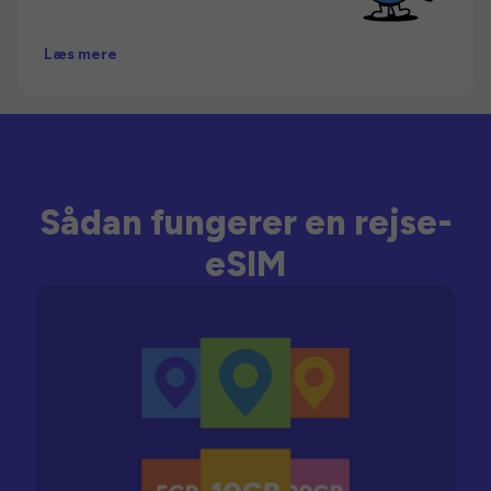
Læs mere
Sådan fungerer en rejse-
eSIM