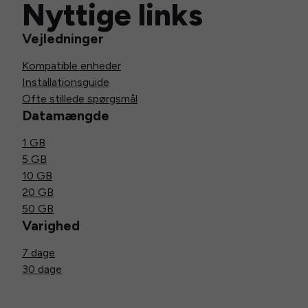
Nyttige links
Vejledninger
Kompatible enheder
Installationsguide
Ofte stillede spørgsmål
Datamængde
1 GB
5 GB
10 GB
20 GB
50 GB
Varighed
7 dage
30 dage