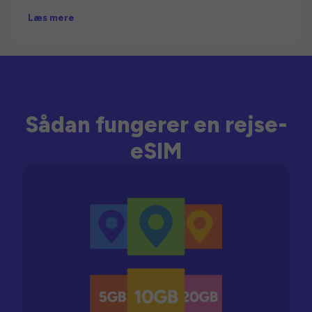
Læs mere
Sådan fungerer en rejse-
eSIM