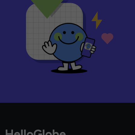
HelloGlobe