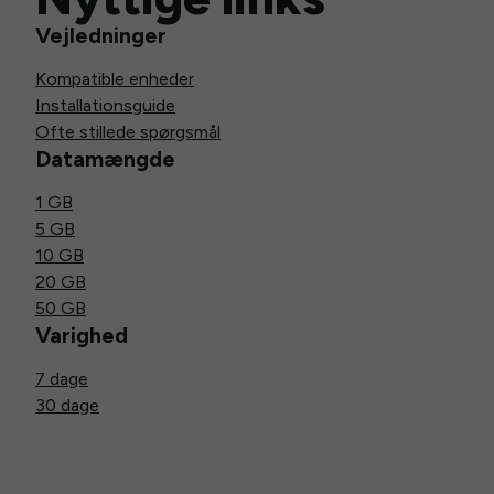
Vejledninger
Kompatible enheder
Installationsguide
Ofte stillede spørgsmål
Datamængde
1 GB
5 GB
10 GB
20 GB
50 GB
Varighed
7 dage
30 dage