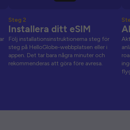
Steg 2
St
Installera ditt eSIM
A
ar
Följ installationsinstruktionerna steg för
Akt
steg på HelloGlobe-webbplatsen eller i
anl
appen. Det tar bara några minuter och
roa
rekommenderas att göra före avresa.
ing
fly