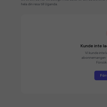
hela din resa till Uganda.
Kunde inte 
Vi kunde inte 
abonnemangen fö
Försök 
För