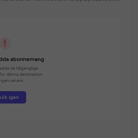
ladda abonnemang
ladda de tillgängliga
r denna destination.
igen senare.
sök igen