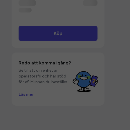
Köp
Redo att komma igång?
Se till att din enhet är
operatörsfri och har stöd
för eSIM innan du beställer.
Läs mer