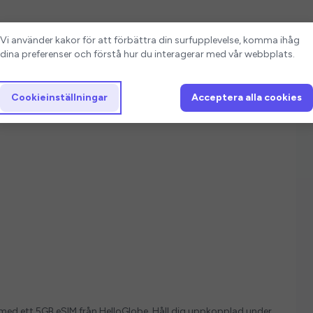
Cookieinställningar
Vi använder kakor för att förbättra din surfupplevelse, komma ihåg
dina preferenser och förstå hur du interagerar med vår webbplats.
Cookieinställningar
Acceptera alla cookies
ver med ett 5GB eSIM från HelloGlobe. Håll dig uppkopplad under