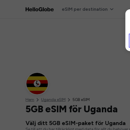
eSIM per destination
Hem
Uganda eSIM
5GB eSIM
5GB eSIM för Uganda
Välj ditt 5GB eSIM-paket för Uganda
Se till att du har tillräckligt med data för allt du behö