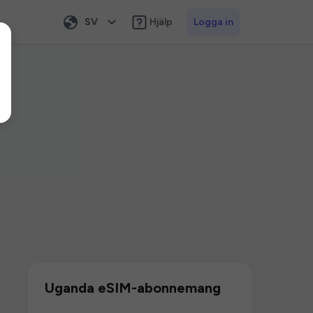
SV
Hjälp
Logga in
Uganda eSIM-abonnemang