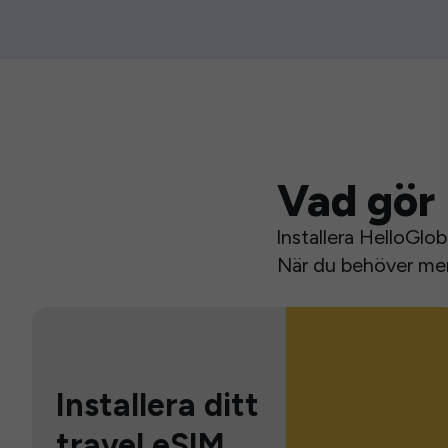
Vad gör 
Installera HelloGlo
När du behöver mer 
Installera ditt
travel eSIM