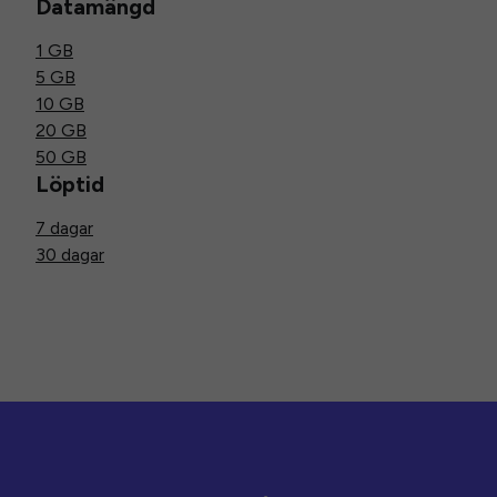
Datamängd
1 GB
5 GB
10 GB
20 GB
50 GB
Löptid
7 dagar
30 dagar