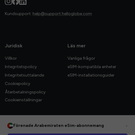
Kundsupport:
help@support.helloglobe.com
Juridisk
Läs mer
Villkor
Vanliga frågor
Integritetspolicy
eSIM-kompatibla enheter
Integritetsuttalande
eSIM-installationsguider
Cookiepolicy
Återbetalningspolicy
Cookieinställningar
Förenade Arabemiraten eSim-abonnemang
•
© 2026 HelloGlobe Inc. Alla rättigheter förbehållna.