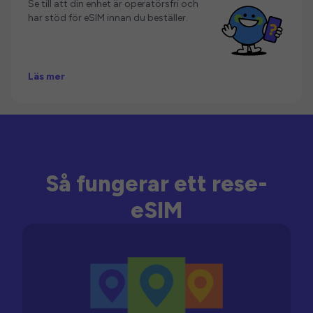
Se till att din enhet är operatörsfri och
har stöd för eSIM innan du beställer.
Läs mer
Så fungerar ett rese-
eSIM