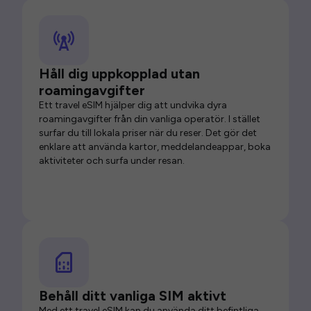
Håll dig uppkopplad utan
roamingavgifter
Ett travel eSIM hjälper dig att undvika dyra
roamingavgifter från din vanliga operatör. I stället
surfar du till lokala priser när du reser. Det gör det
enklare att använda kartor, meddelandeappar, boka
aktiviteter och surfa under resan.
Behåll ditt vanliga SIM aktivt
Med ett travel eSIM kan du använda ditt befintliga