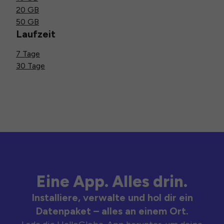
20 GB
50 GB
Laufzeit
7 Tage
30 Tage
Eine App. Alles drin.
Installiere, verwalte und hol dir ein
Datenpaket – alles an einem Ort.