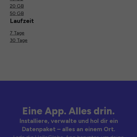
20 GB
50 GB
Laufzeit
7 Tage
30 Tage
Eine App. Alles drin.
Installiere, verwalte und hol dir ein
Datenpaket – alles an einem Ort.