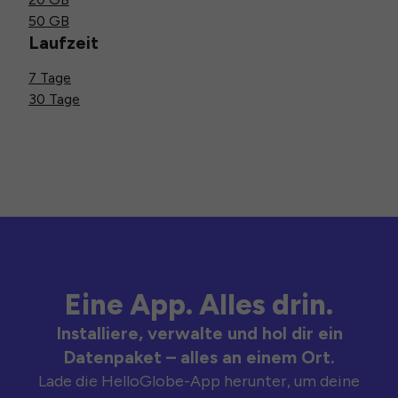
50 GB
Laufzeit
7 Tage
30 Tage
Eine App. Alles drin.
Installiere, verwalte und hol dir ein
Datenpaket – alles an einem Ort.
Lade die HelloGlobe-App herunter, um deine