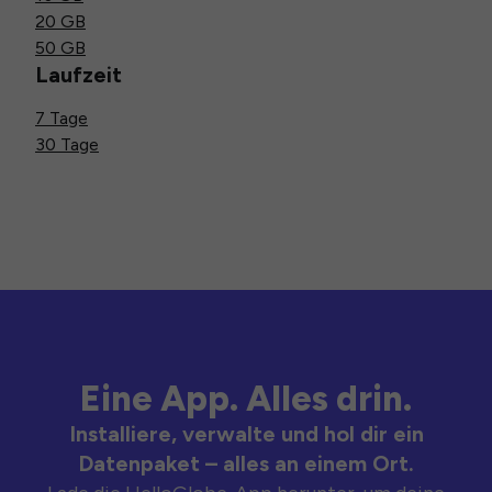
20 GB
50 GB
Laufzeit
7 Tage
30 Tage
Eine App. Alles drin.
Installiere, verwalte und hol dir ein
Datenpaket – alles an einem Ort.