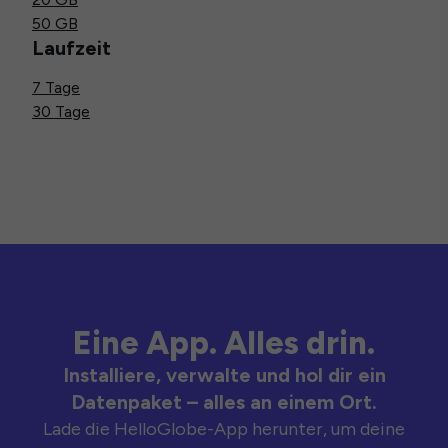
50 GB
Laufzeit
7 Tage
30 Tage
Eine App. Alles drin.
Installiere, verwalte und hol dir ein
Datenpaket – alles an einem Ort.
Lade die HelloGlobe-App herunter, um deine