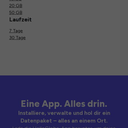
20 GB
50 GB
Laufzeit
7 Tage
30 Tage
Eine App. Alles drin.
Installiere, verwalte und hol dir ein
Datenpaket – alles an einem Ort.