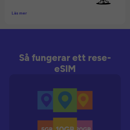
Läs mer
Så fungerar ett rese-
eSIM