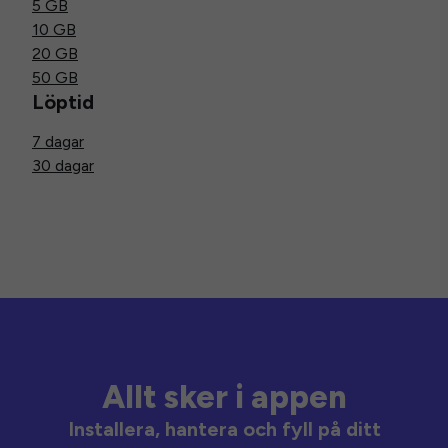
5 GB
10 GB
20 GB
50 GB
Löptid
7 dagar
30 dagar
Allt sker i appen
Installera, hantera och fyll på ditt