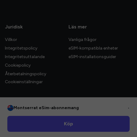
Juridisk
Läs mer
Villkor
Vanliga frågor
Integritetspolicy
eSIM-kompatibla enheter
Integritetsuttalande
eSIM-installationsguider
Cookiepolicy
Återbetalningspolicy
Cookieinställningar
Montserrat eSim-abonnemang
•
© 2026 HelloGlobe Inc. Alla rättigheter förbehållna.
Köp