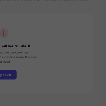
 caricare i piani
ibile caricare i piani
sta destinazione. Riprova
ù tardi.
iprova