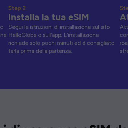
Step 2
St
Installa la tua eSIM
A
to
Segui le istruzioni di installazione sul sito
Att
one
HelloGlobe o sull’app. L’installazione
con
richiede solo pochi minuti ed è consigliato
roa
farla prima della partenza.
str