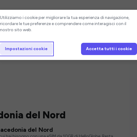
Impostazioni cookie
Utilizziamo i cookie per migliorare la tua esperienza di navigazione,
ricordare le tue preferenze e comprendere come interagisci con il
nostro sito web.
Impostazioni cookie
Accetta tutti i cookie
donia del Nord
Macedonia del Nord
i cui hai bisogno con una eSIM da 10GB di HelloGlobe. Resta