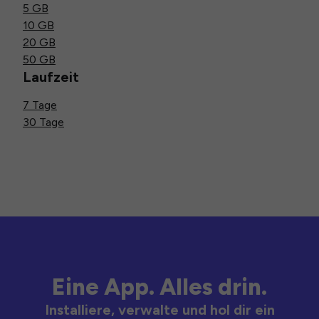
5 GB
10 GB
20 GB
50 GB
Laufzeit
7 Tage
30 Tage
Eine App. Alles drin.
Installiere, verwalte und hol dir ein