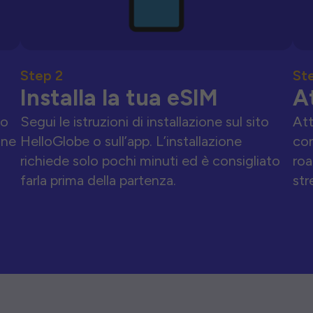
Step 2
St
Installa la tua eSIM
A
to
Segui le istruzioni di installazione sul sito
Att
one
HelloGlobe o sull’app. L’installazione
con
richiede solo pochi minuti ed è consigliato
roa
farla prima della partenza.
str