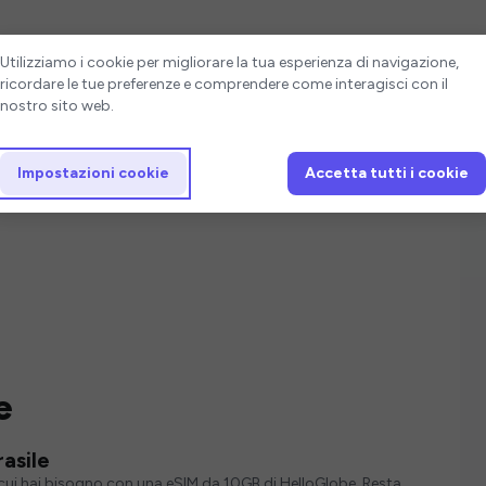
Impostazioni cookie
Utilizziamo i cookie per migliorare la tua esperienza di navigazione,
ricordare le tue preferenze e comprendere come interagisci con il
nostro sito web.
Impostazioni cookie
Accetta tutti i cookie
e
asile
i cui hai bisogno con una eSIM da 10GB di HelloGlobe. Resta