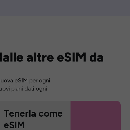
alle altre eSIM da
a nuova eSIM per ogni
ovi piani dati ogni
Tenerla come
eSIM