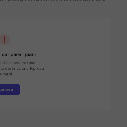
 caricare i piani
ibile caricare i piani
sta destinazione. Riprova
ù tardi.
iprova