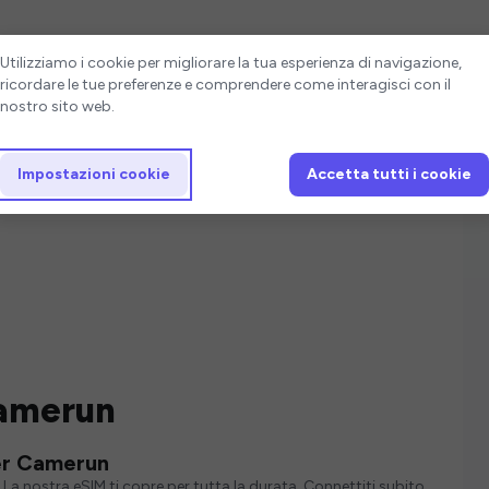
Impostazioni cookie
Utilizziamo i cookie per migliorare la tua esperienza di navigazione,
ricordare le tue preferenze e comprendere come interagisci con il
nostro sito web.
Impostazioni cookie
Accetta tutti i cookie
Camerun
per Camerun
La nostra eSIM ti copre per tutta la durata. Connettiti subito