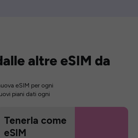
alle altre eSIM da
a nuova eSIM per ogni
ovi piani dati ogni
Tenerla come
eSIM