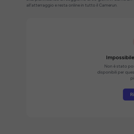
all'atterraggio e resta online in tutto il Camerun.
Impossibile
Non è stato poss
disponibili per que
pi
R