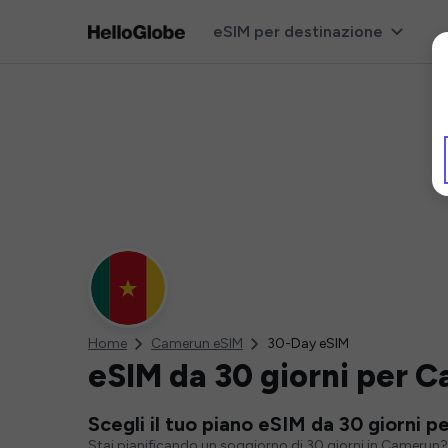
eSIM per destinazione
Home
Camerun eSIM
30-Day eSIM
eSIM da 30 giorni per 
Scegli il tuo piano eSIM da 30 giorni 
Stai pianificando un soggiorno di 30 giorni in Camerun? 