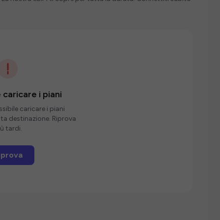
 caricare i piani
ibile caricare i piani
sta destinazione. Riprova
ù tardi.
iprova