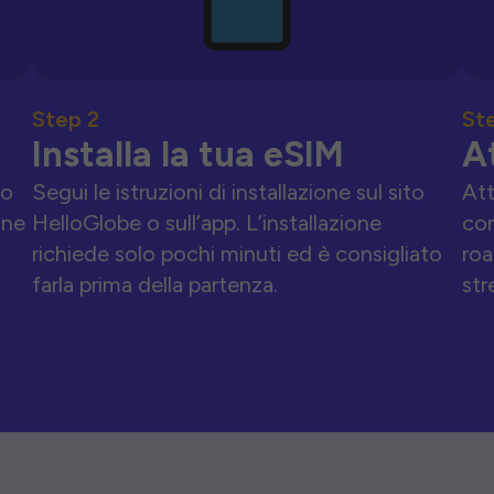
Step 2
St
Installa la tua eSIM
A
to
Segui le istruzioni di installazione sul sito
Att
one
HelloGlobe o sull’app. L’installazione
con
richiede solo pochi minuti ed è consigliato
roa
farla prima della partenza.
str