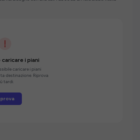
 caricare i piani
ibile caricare i piani
sta destinazione. Riprova
ù tardi.
iprova