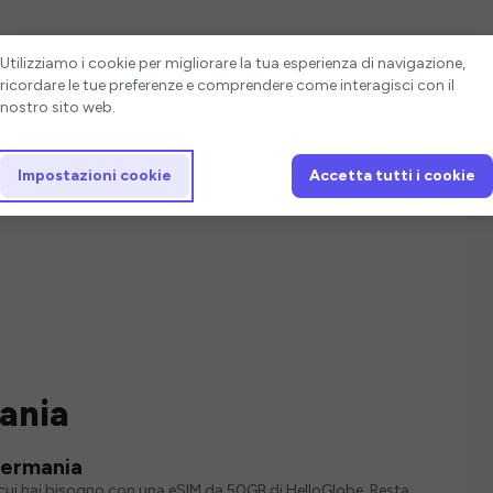
Impostazioni cookie
Utilizziamo i cookie per migliorare la tua esperienza di navigazione,
ricordare le tue preferenze e comprendere come interagisci con il
nostro sito web.
Impostazioni cookie
Accetta tutti i cookie
ania
Germania
i cui hai bisogno con una eSIM da 50GB di HelloGlobe. Resta