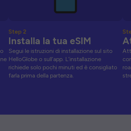
Step 2
St
Installa la tua eSIM
A
to
Segui le istruzioni di installazione sul sito
Att
one
HelloGlobe o sull’app. L’installazione
con
richiede solo pochi minuti ed è consigliato
roa
farla prima della partenza.
str