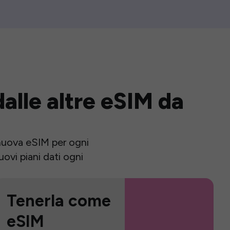
alle altre eSIM da
a nuova eSIM per ogni
ovi piani dati ogni
Tenerla come
eSIM