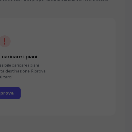
 caricare i piani
ibile caricare i piani
sta destinazione. Riprova
ù tardi.
iprova