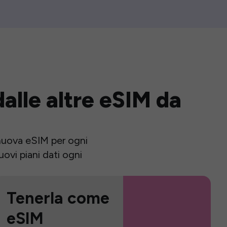
alle altre eSIM da
a nuova eSIM per ogni
ovi piani dati ogni
Tenerla come
eSIM