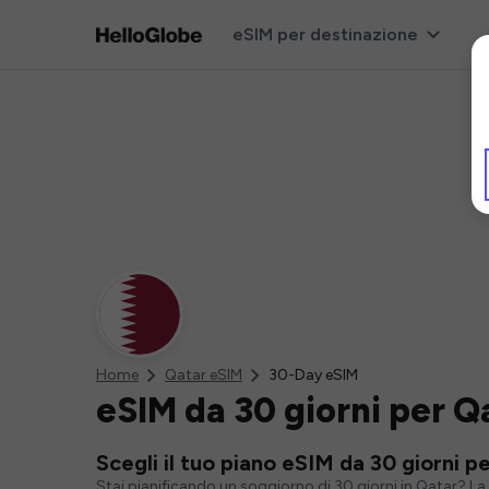
eSIM per destinazione
Home
Qatar eSIM
30-Day eSIM
eSIM da 30 giorni per Q
Scegli il tuo piano eSIM da 30 giorni p
Stai pianificando un soggiorno di 30 giorni in Qatar? La 