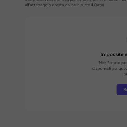
all'atterraggio e resta online in tutto il Qatar.
Impossibile
Non è stato poss
disponibili per que
pi
R