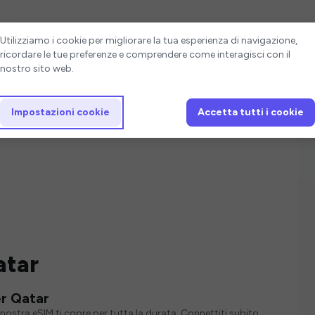
Impostazioni cookie
Utilizziamo i cookie per migliorare la tua esperienza di navigazione,
ricordare le tue preferenze e comprendere come interagisci con il
nostro sito web.
Impostazioni cookie
Accetta tutti i cookie
atar
er Qatar
nostra eSIM ti copre per tutta la durata. Connettiti subito