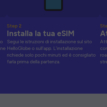
Step 2
St
Installa la tua eSIM
A
to
Segui le istruzioni di installazione sul sito
Att
one
HelloGlobe o sull’app. L’installazione
con
richiede solo pochi minuti ed è consigliato
roa
farla prima della partenza.
str